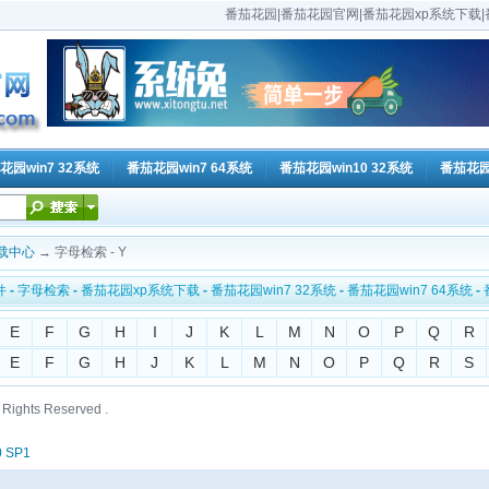
番茄花园|番茄花园官网|番茄花园xp系统下载|番
花园win7 32系统
番茄花园win7 64系统
番茄花园win10 32系统
番茄花园w
载中心
→ 字母检索 - Y
件
-
字母检索
-
番茄花园xp系统下载
-
番茄花园win7 32系统
-
番茄花园win7 64系统
-
E
F
G
H
I
J
K
L
M
N
O
P
Q
R
E
F
G
H
J
K
L
M
N
O
P
Q
R
S
ll Rights Reserved .
0 SP1