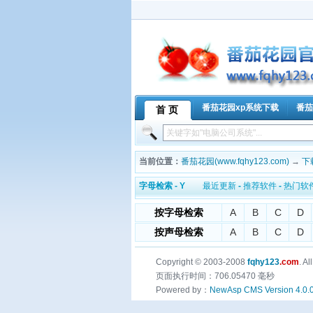
番茄花园xp系统下载
番茄
首 页
当前位置：
番茄花园(www.fqhy123.com)
→
下
字母检索 - Y
最近更新
-
推荐软件
-
热门软
按字母检索
A
B
C
D
按声母检索
A
B
C
D
Copyright © 2003-2008
fqhy123
.com
. A
页面执行时间：706.05470 毫秒
Powered by：
NewAsp CMS Version 4.0.