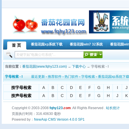
番茄花园xp系统下载
番茄花园win7 32系统
番茄花园win
首 页
当前位置：
番茄花园(www.fqhy123.com)
→
下载中心
→ 字母检索 - I
字母检索 - I
最近更新
-
推荐软件
-
热门软件
-
字母检索
-
番茄花园xp系统下
按字母检索
A
B
C
D
E
F
G
H
I
J
按声母检索
A
B
C
D
E
F
G
H
J
K
Copyright © 2003-2008
fqhy123
.com
. All Rights Reserved .
站长统计
页面执行时间：316.40630 毫秒
Powered by：
NewAsp CMS Version 4.0.0 SP1