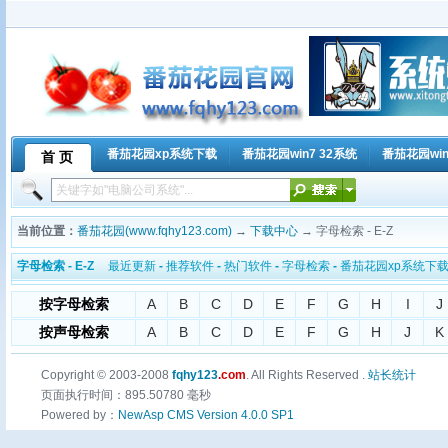
番茄花园xp系统下载
番茄花园win7 32系统
番茄花园win
首 页
当前位置：
番茄花园(www.fqhy123.com)
→
下载中心
→ 字母检索 - E-Z
字母检索 - E-Z
最近更新
-
推荐软件
-
热门软件
-
字母检索
-
番茄花园xp系统下
按字母检索
A
B
C
D
E
F
G
H
I
J
按声母检索
A
B
C
D
E
F
G
H
J
K
Copyright © 2003-2008
fqhy123
.com
. All Rights Reserved .
站长统计
页面执行时间：895.50780 毫秒
Powered by：
NewAsp CMS Version 4.0.0 SP1