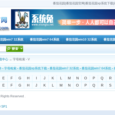
番茄花园|番茄花园官网|番茄花园xp系统下载|番
花园win7 32系统
番茄花园win7 64系统
番茄花园win10 32系统
番茄花园w
载中心
→ 字母检索 - V
件
-
字母检索
-
番茄花园xp系统下载
-
番茄花园win7 32系统
-
番茄花园win7 64系统
-
E
F
G
H
I
J
K
L
M
N
O
P
Q
R
E
F
G
H
J
K
L
M
N
O
P
Q
R
S
ll Rights Reserved .
0 SP1