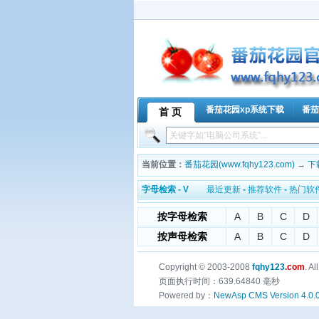
番茄花园xp系统下载
番茄
首 页
当前位置：
番茄花园(www.fqhy123.com)
→
下
字母检索 - V
最近更新
-
推荐软件
-
热门软
按字母检索
A
B
C
D
按声母检索
A
B
C
D
Copyright © 2003-2008
fqhy123
.com
. A
页面执行时间：639.64840 毫秒
Powered by：
NewAsp CMS Version 4.0.