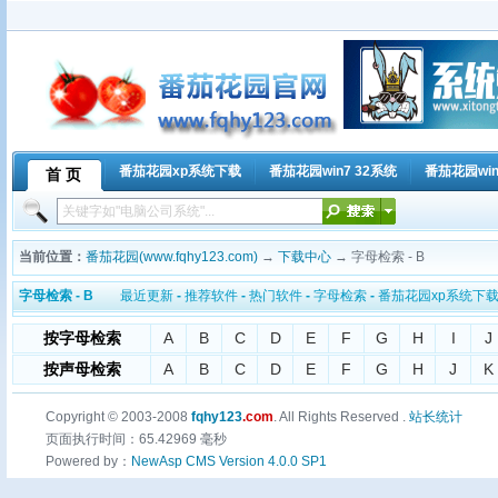
番茄花园xp系统下载
番茄花园win7 32系统
番茄花园win
首 页
当前位置：
番茄花园(www.fqhy123.com)
→
下载中心
→ 字母检索 - B
字母检索 - B
最近更新
-
推荐软件
-
热门软件
-
字母检索
-
番茄花园xp系统下
按字母检索
A
B
C
D
E
F
G
H
I
J
按声母检索
A
B
C
D
E
F
G
H
J
K
Copyright © 2003-2008
fqhy123
.com
. All Rights Reserved .
站长统计
页面执行时间：65.42969 毫秒
Powered by：
NewAsp CMS Version 4.0.0 SP1