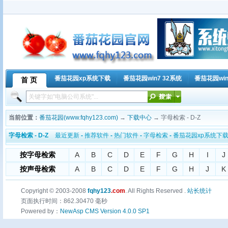
番茄花园xp系统下载
番茄花园win7 32系统
番茄花园win
首 页
当前位置：
番茄花园(www.fqhy123.com)
→
下载中心
→ 字母检索 - D-Z
字母检索 - D-Z
最近更新
-
推荐软件
-
热门软件
-
字母检索
-
番茄花园xp系统下
按字母检索
A
B
C
D
E
F
G
H
I
J
按声母检索
A
B
C
D
E
F
G
H
J
K
Copyright © 2003-2008
fqhy123
.com
. All Rights Reserved .
站长统计
页面执行时间：862.30470 毫秒
Powered by：
NewAsp CMS Version 4.0.0 SP1