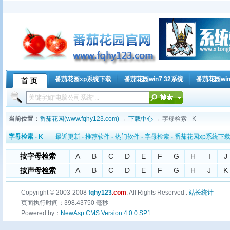
番茄花园xp系统下载
番茄花园win7 32系统
番茄花园win
首 页
当前位置：
番茄花园(www.fqhy123.com)
→
下载中心
→ 字母检索 - K
字母检索 - K
最近更新
-
推荐软件
-
热门软件
-
字母检索
-
番茄花园xp系统下
按字母检索
A
B
C
D
E
F
G
H
I
J
按声母检索
A
B
C
D
E
F
G
H
J
K
Copyright © 2003-2008
fqhy123
.com
. All Rights Reserved .
站长统计
页面执行时间：398.43750 毫秒
Powered by：
NewAsp CMS Version 4.0.0 SP1